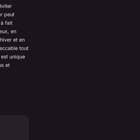
éviter
er peut
à fait
eux, en
hiver et en
eccable tout
 est unique
us et