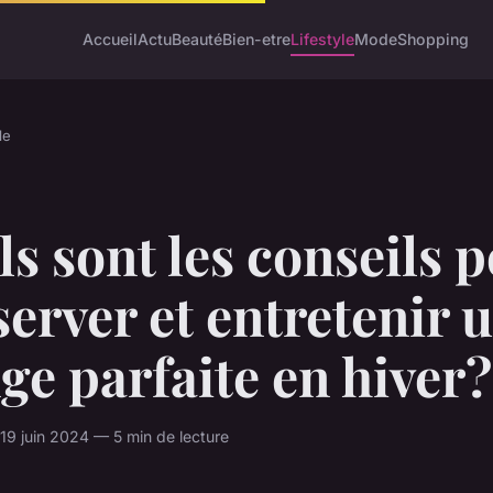
Accueil
Actu
Beauté
Bien-etre
Lifestyle
Mode
Shopping
le
s sont les conseils 
erver et entretenir 
ge parfaite en hiver?
9 juin 2024 — 5 min de lecture