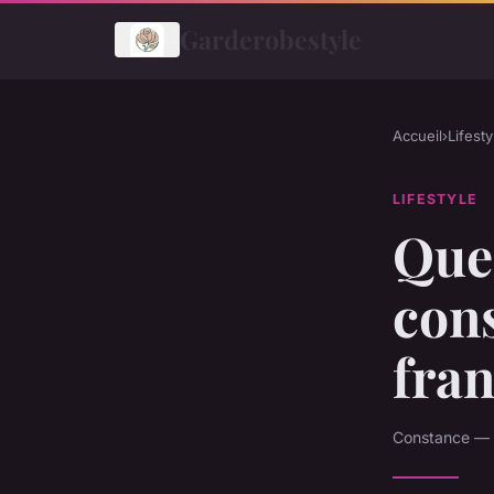
Garderobestyle
Accueil
›
Lifesty
LIFESTYLE
Quel
cons
fran
Constance — 1