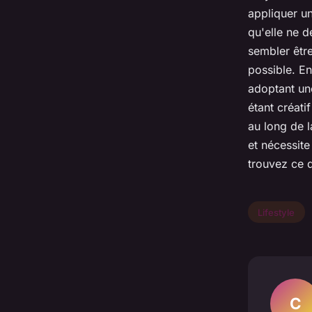
appliquer un
qu'elle ne d
sembler être
possible. En
adoptant une
étant créati
au long de 
et nécessite
trouvez ce q
Lifestyle
C