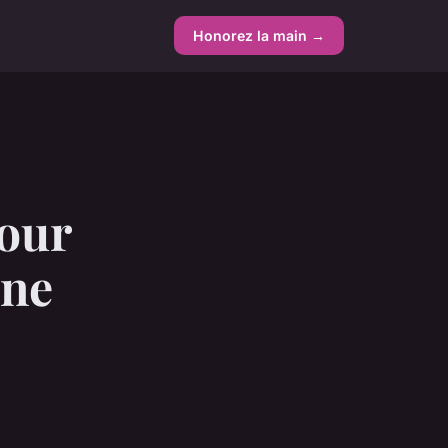
Honorez la main →
pour
une