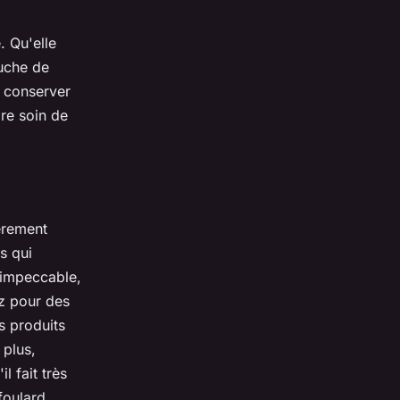
. Qu'elle
ouche de
r conserver
dre soin de
ièrement
s qui
 impeccable,
ez pour des
s produits
 plus,
l fait très
foulard