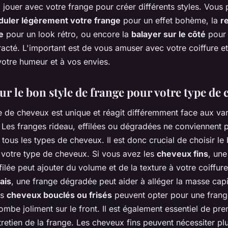
à jouer avec votre frange pour créer différents styles. Vous
duler légèrement votre frange
pour un effet bohème, la
r
e
pour un look rétro, ou encore la
balayer sur le côté
pour 
acté. L'important est de vous amuser avec votre coiffure e
votre humeur et à vos envies.
ur le bon style de frange pour votre type de
 de cheveux est unique et réagit différemment face aux var
 Les franges rideau, effilées ou dégradées ne conviennent 
tous les types de cheveux. Il est donc crucial de choisir le
 votre type de cheveux. Si vous avez les
cheveux fins
, une
filée peut ajouter du volume et de la texture à votre coiffure
ais
, une frange dégradée peut aider à alléger la masse capil
es
cheveux bouclés ou frisés
peuvent opter pour une frang
ombe joliment sur le front. Il est également essentiel de pr
retien de la frange. Les cheveux fins peuvent nécessiter pl