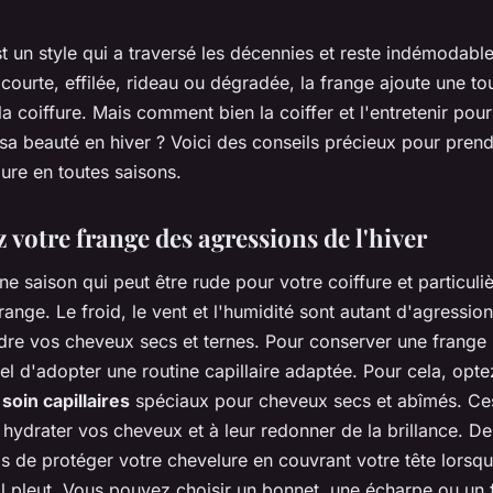
t un style qui a traversé les décennies et reste indémodable
 courte, effilée, rideau ou dégradée, la frange ajoute une t
la coiffure. Mais comment bien la coiffer et l'entretenir pou
 sa beauté en hiver ? Voici des conseils précieux pour pren
ure en toutes saisons.
 votre frange des agressions de l'hiver
une saison qui peut être rude pour votre coiffure et particul
range. Le froid, le vent et l'humidité sont autant d'agression
dre vos cheveux secs et ternes. Pour conserver une frange
tiel d'adopter une routine capillaire adaptée. Pour cela, opt
soin capillaires
spéciaux pour cheveux secs et abîmés. Ce
 hydrater vos cheveux et à leur redonner de la brillance. De
s de protéger votre chevelure en couvrant votre tête lorsqu'i
il pleut. Vous pouvez choisir un bonnet, une écharpe ou un 