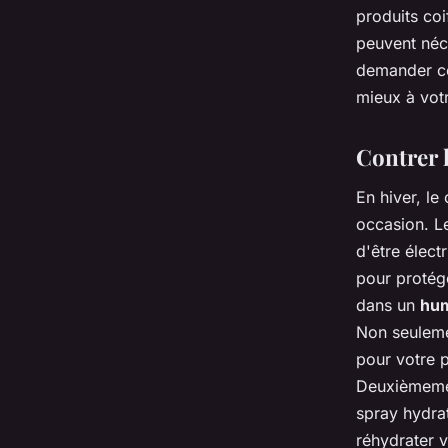
produits coi
peuvent néce
demander con
mieux à vot
Contrer l
En hiver, le
occasion. Le
d'être élect
pour protég
dans un
hum
Non seuleme
pour votre p
Deuxièmemen
spray hydrat
réhydrater 