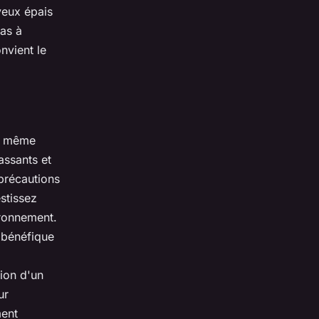
veux épais
pas à
nvient le
la même
assants et
 précautions
stissez
ironnement.
 bénéfique
.
tion d'un
ur
ment