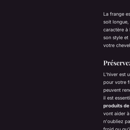
La frange es
soit longue,
caractère à 
son style et
votre chevel
Préservez
L'hiver est 
pour votre f
peuvent ren
il est essen
produits de 
vont aider à
n'oubliez pa
froid ou qu'