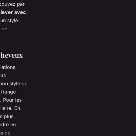
 pouvez par
elever avec
un style
t de
 cheveux
iations
pas
 bon style de
 frange
. Pour les
laire. En
e plus
endre en
us de