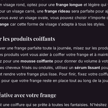
n visage rond, optez pour une
frange longue
et légère qui
Pour un visage carré, une
frange rideau
sera parfaite pour aj
 vous avez un visage ovale, vous pouvez choisir n'importe 
range
car cette forme de visage s'adapte à tous les styles.
 les produits coiffants
er une frange parfaite toute la journée, misez sur les produ
es produits vont vous aider à coiffer votre frange et à maint
ez pour une
mousse coiffante
pour donner du volume à votr
es cheveux frisés ou ondulés, utilisez un
sérum lissant
pour
 et rendre votre frange plus lisse. Pour finir, fixez votre coif
t
pour que votre frange reste en place tout au long de la jo
ative avec votre frange
t une coiffure qui se prête à toutes les fantaisies. N'hésitez