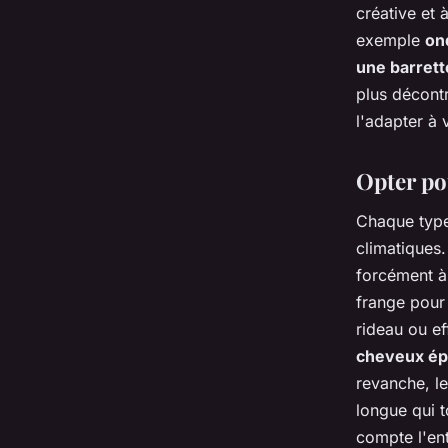
créative et 
exemple
on
une barrett
plus décontr
l'adapter à 
Opter po
Chaque type
climatiques.
forcément à 
frange pour
rideau ou ef
cheveux ép
revanche, l
longue qui t
compte l'ent