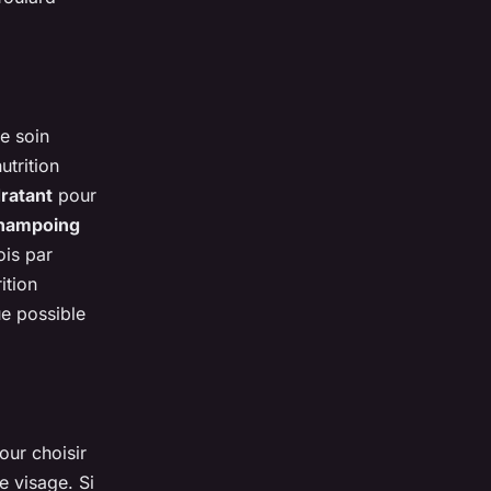
de soin
utrition
ratant
pour
hampoing
ois par
ition
ue possible
our choisir
e visage. Si