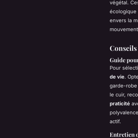
végétal. C
écologique 
envers la m
mouvement 
Conseils 
Guide pour 
Pour sélecti
de vie
. Opt
garde-robe 
le cuir, re
praticité
ave
polyvalence
actif.
Entretien d