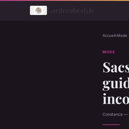
Garderobestyle
Accueil
›
Mode
MODE
Sac
guid
inc
Constance — 2