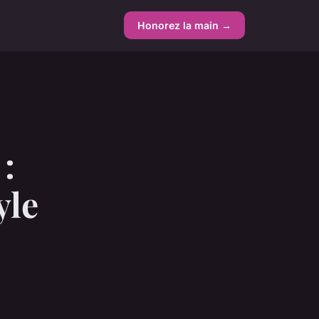
Honorez la main →
:
yle