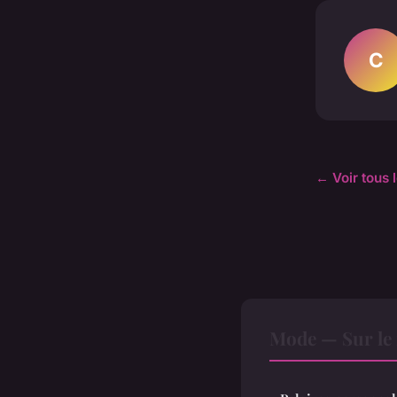
C
← Voir tous 
Mode — Sur le