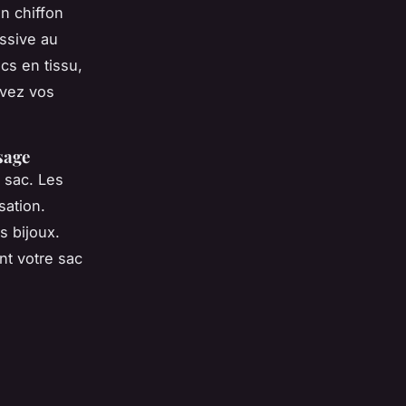
un chiffon
essive au
acs en tissu,
rvez vos
sage
 sac. Les
sation.
s bijoux.
nt votre sac