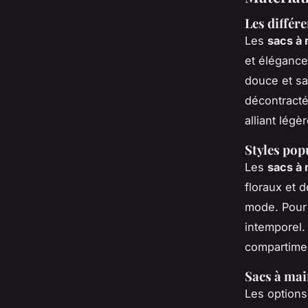
Les différ
Les
sacs à 
et élégance
douce et sa 
décontracté
alliant légè
Styles pop
Les
sacs à
floraux et 
mode. Pour
intemporel.
compartimen
Sacs à mai
Les options