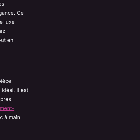
es
égance. Ce
e luxe
ez
out en
pièce
déal, il est
opres
mment-
ac à main