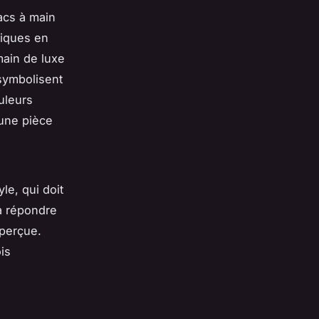
acs à main
siques en
main de luxe
 symbolisent
uleurs
une pièce
yle, qui doit
 à répondre
 perçue.
is