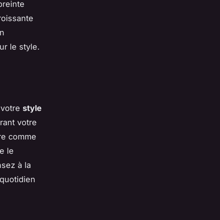
reinte
roissante
un
 le style.
r votre
style
rant votre
ure comme
e le
sez à la
 quotidien