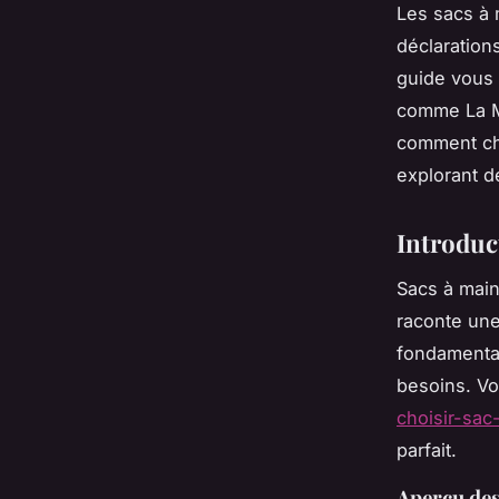
Les sacs à 
déclarations
guide vous
comme La M
comment choi
explorant d
Introduc
Sacs à main
raconte une 
fondamental
besoins. Vo
choisir-sa
parfait.
Aperçu des