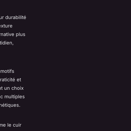
r durabilité
exture
rnative plus
idien,
motifs
aticité et
t un choix
c multiples
hétiques.
e le cuir